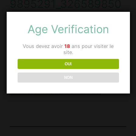
9895291_326589850
6240161245_n
Age Verification
Vous devez avoir
18
ans pour visiter le
site.
OUI
NON