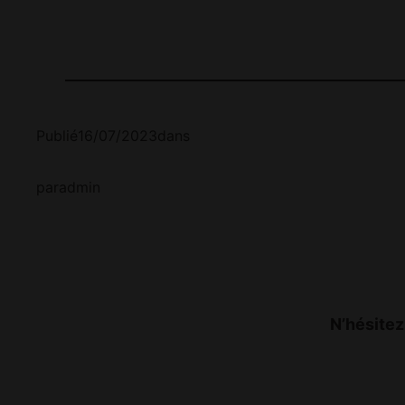
Publié
16/07/2023
dans
par
admin
N’hésitez