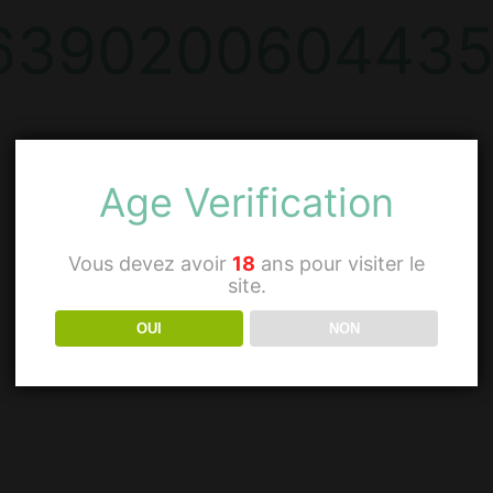
6390200604435
Age Verification
Vous devez avoir
18
ans pour visiter le
site.
OUI
NON