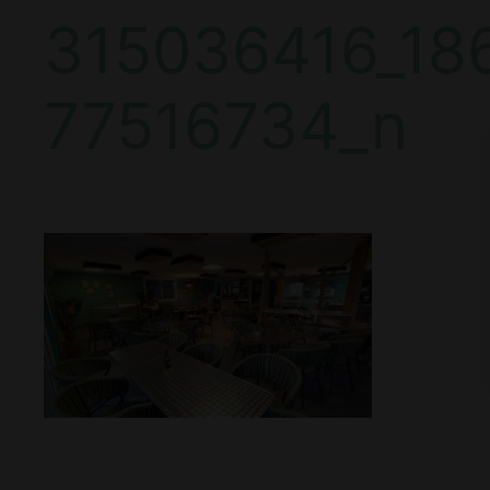
315036416_18
77516734_n