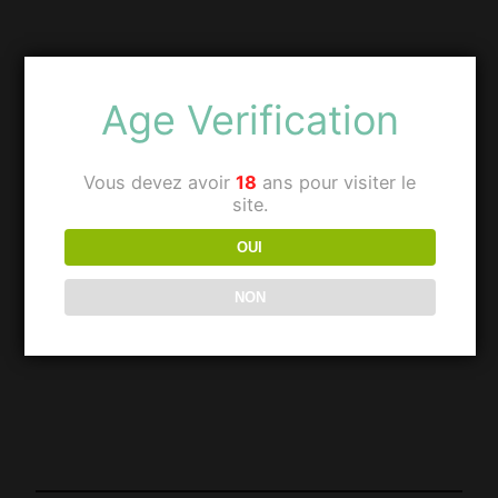
Age Verification
Vous devez avoir
18
ans pour visiter le
site.
OUI
NON