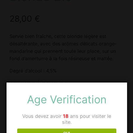
28,00
€
Servie bien fraîche, cette blonde légère est
désaltérante, avec des arômes délicats orange‐
mandarine qui prennent toute leur place, sur un
fond d’amertume à la fois résineuse et maltée.
Degré d’alcool : 4,5%
33cl : 7.1€/L | 75cl : 6.2€/L
Age Verification
Conditionnement
Vous devez avoir
18
ans pour visiter le
site.