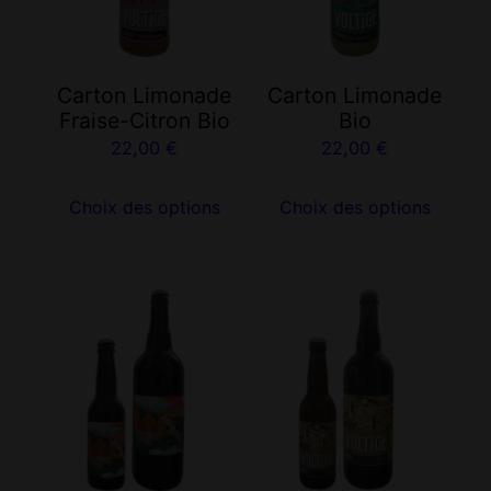
Les
Les
options
options
peuvent
peuvent
Carton Limonade
Carton Limonade
être
être
Fraise-Citron Bio
Bio
choisies
choisies
22,00
€
22,00
€
sur
sur
la
la
Choix des options
Choix des options
page
page
du
du
produit
produit
Ce
Ce
produit
produit
a
a
plusieurs
plusieurs
variations.
variations.
Les
Les
options
options